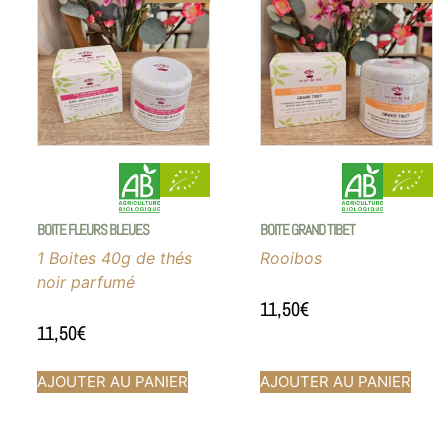
BOITE FLEURS BLEUES
BOITE GRAND TIBET
1 Boites 40g de thés
Rooibos
noir parfumé
11,50
€
11,50
€
AJOUTER AU PANIER
AJOUTER AU PANIER