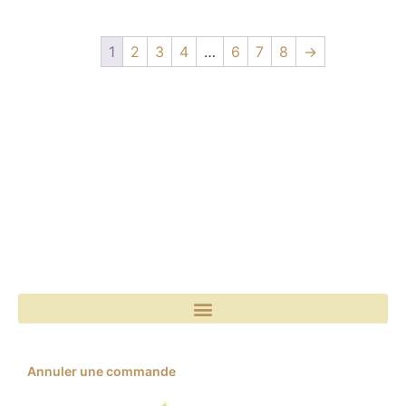
1
2
3
4
…
6
7
8
→
Annuler une commande