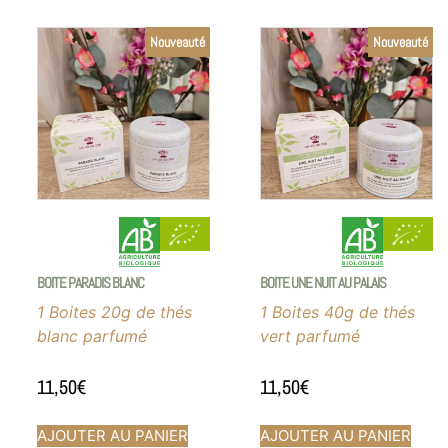
Nouveauté
Nouveauté
BOITE PARADIS BLANC
BOITE UNE NUIT AU PALAIS
1 Boites 20g de thés
1 Boites 40g de thés
blanc parfumé
vert parfumé
11,50
€
11,50
€
AJOUTER AU PANIER
AJOUTER AU PANIER