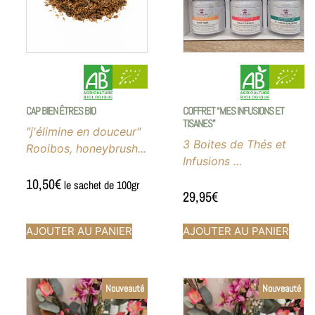
CAP BIEN ÊTRES BIO
COFFRET “MES INFUSIONS ET
TISANES”
"j'élimine en douceur"
3 Boites de Thés et
Rooibos, honeybrush...
Infusions ...
10,50
€
le sachet de 100gr
29,95
€
AJOUTER AU PANIER
AJOUTER AU PANIER
Nouveauté
Nouveauté