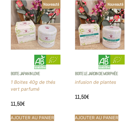
Nouveauté
Nouveauté
BOITE JAPAN IN LOVE
BOITE LE JARDIN DE MORPHÉE
1 Boites 40g de thés
infusion de plantes
vert parfumé
11,50
€
11,50
€
AJOUTER AU PANIER
AJOUTER AU PANIER