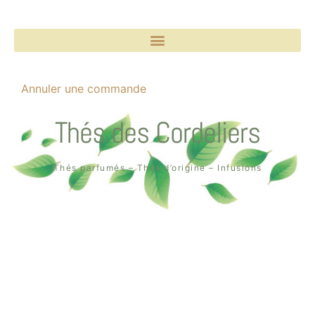
Annuler une commande
Thés des Cordeliers
Thés parfumés – Thés d’origine – Infusions
Boutique un air de thé
2, rue des Cordeliers
64000 Pau
Tél. : 05 59 02 75 55
Création de la boutique en ligne par
Quin té ba ?
à Pau