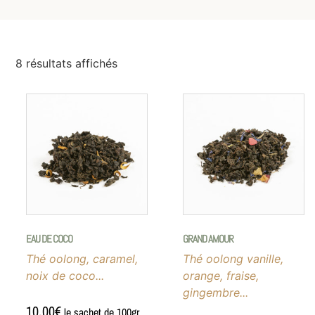
8 résultats affichés
EAU DE COCO
GRAND AMOUR
Thé oolong, caramel,
Thé oolong vanille,
noix de coco...
orange, fraise,
gingembre...
10,00
€
le sachet de 100gr