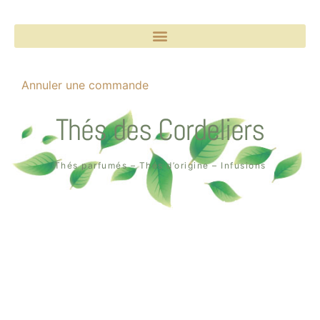
Annuler une commande
Thés des Cordeliers
Thés parfumés – Thés d’origine – Infusions
Boutique un air de thé
2, rue des Cordeliers
64000 Pau
Tél. : 05 59 02 75 55
Création de la boutique en ligne par
Quin té ba ?
à Pau