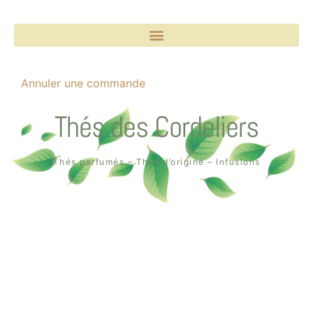
Annuler une commande
Thés des Cordeliers
Thés parfumés – Thés d’origine – Infusions
Boutique un air de thé
2, rue des Cordeliers
64000 Pau
Tél. : 05 59 02 75 55
Création de la boutique en ligne par
Quin té ba ?
à Pau