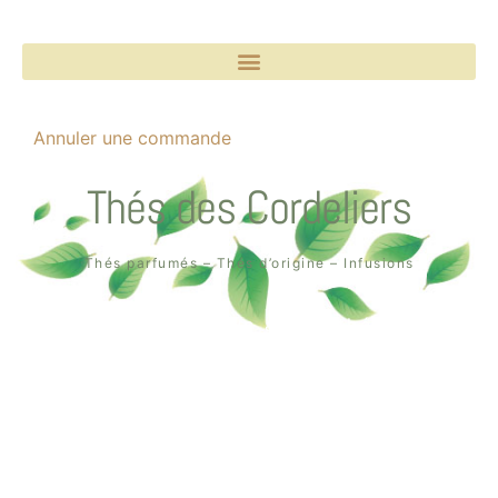
Annuler une commande
Thés des Cordeliers
Thés parfumés – Thés d’origine – Infusions
Boutique un air de thé
2, rue des Cordeliers
64000 Pau
Tél. : 05 59 02 75 55
Création de la boutique en ligne par
Quin té ba ?
à Pau