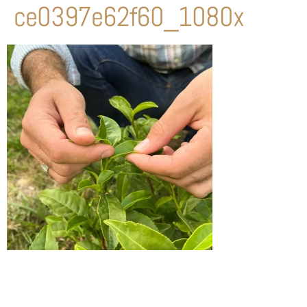
ce0397e62f60_1080x