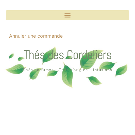
Annuler une commande
Thés des Cordeliers
Thés parfumés – Thés d’origine – Infusions
Boutique un air de thé
2, rue des Cordeliers
64000 Pau
Tél. : 05 59 02 75 55
Création de la boutique en ligne par
Quin té ba ?
à Pau