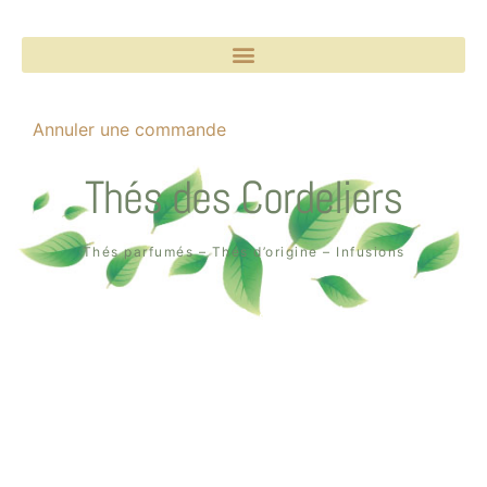
Annuler une commande
Thés des Cordeliers
Thés parfumés – Thés d’origine – Infusions
Boutique un air de thé
2, rue des Cordeliers
64000 Pau
Tél. : 05 59 02 75 55
Création de la boutique en ligne par
Quin té ba ?
à Pau