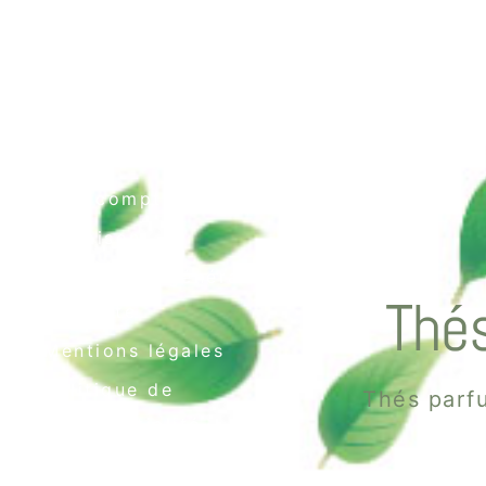
Contact
Mon compte
Livraison
Conditions générales
Thés
de vente
Mentions légales
Politique de
Thés parfu
confidentialité
Politique de cookies