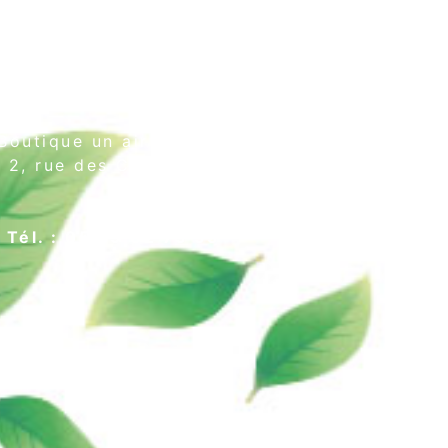
Boutique un air de thé
2, rue des Cordeliers
64000 Pau
Tél. : 05 59 02 75 55