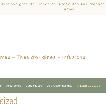
Livraison gratuite France et Europe dès 45€ d’achat
Relay
més – Thés d’origines – Infusions
es
Accessoires
Carte cadeau
Où déguster nos thés
ATELIER DE DÉGUSTAT
sized