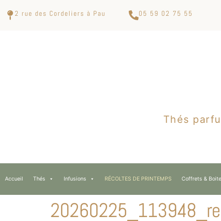
2 rue des Cordeliers à Pau
05 59 02 75 55
Thés parfu
Accueil
Thés
Infusions
RÉCOLTES DE PRINTEMPS
Coffrets & Boit
20260225_113948_re