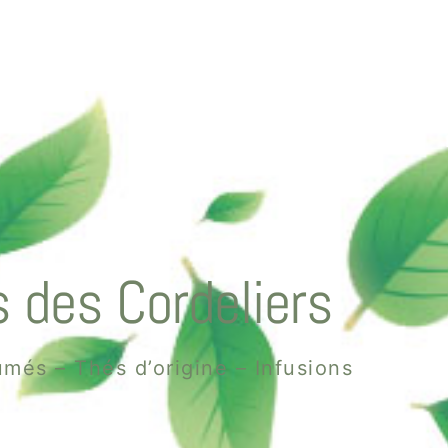
 des Cordeliers
més – Thés d’origine – Infusions