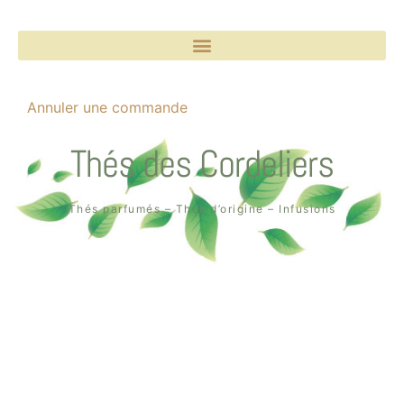
Annuler une commande
Thés des Cordeliers
Thés parfumés – Thés d’origine – Infusions
Boutique un air de thé
2, rue des Cordeliers
64000 Pau
Tél. : 05 59 02 75 55
Création de la boutique en ligne par
Quin té ba ?
à Pau