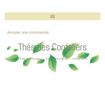
Annuler une commande
Thés des Cordeliers
Thés parfumés – Thés d’origine – Infusions
Boutique un air de thé
2, rue des Cordeliers
64000 Pau
Tél. : 05 59 02 75 55
Création de la boutique en ligne par
Quin té ba ?
à Pau