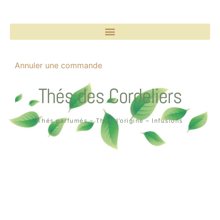
Annuler une commande
Thés des Cordeliers
Thés parfumés – Thés d’origine – Infusions
Boutique un air de thé
2, rue des Cordeliers
64000 Pau
Tél. : 05 59 02 75 55
Création de la boutique en ligne par
Quin té ba ?
à Pau