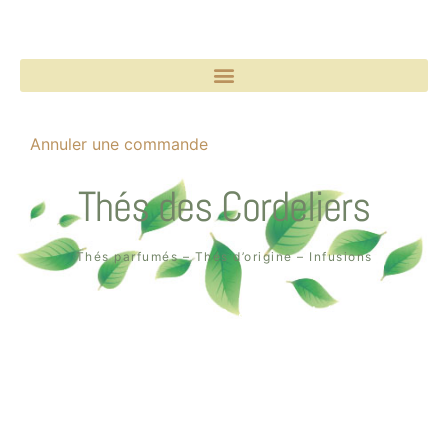
Annuler une commande
Thés des Cordeliers
Thés parfumés – Thés d’origine – Infusions
Boutique un air de thé
2, rue des Cordeliers
64000 Pau
Tél. : 05 59 02 75 55