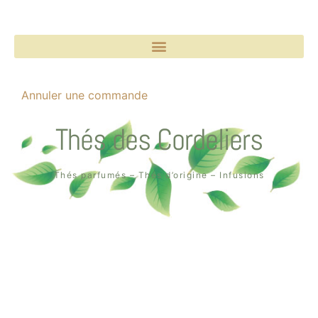
Annuler une commande
Thés des Cordeliers
Thés parfumés – Thés d’origine – Infusions
Boutique un air de thé
2, rue des Cordeliers
64000 Pau
Tél. : 05 59 02 75 55
Création de la boutique en ligne par
Quin té ba ?
à Pau