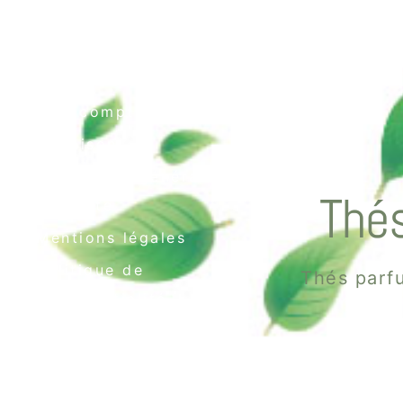
Contact
Mon compte
Livraison
Conditions générales
Thés
de vente
Mentions légales
Politique de
Thés parfu
confidentialité
Politique de cookies
(UE)