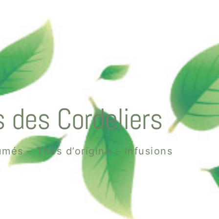
 des Cordeliers
més – Thés d’origine – Infusions