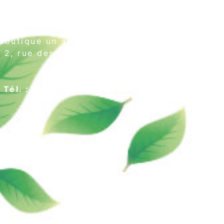
Boutique un air de thé
2, rue des Cordeliers
64000 Pau
Tél. : 05 59 02 75 55