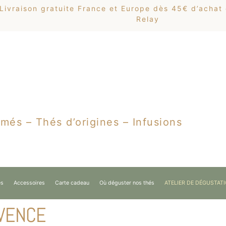
Livraison gratuite France et Europe dès 45€ d’achat
Relay
més – Thés d’origines – Infusions
es
Accessoires
Carte cadeau
Où déguster nos thés
ATELIER DE DÉGUSTAT
VENCE