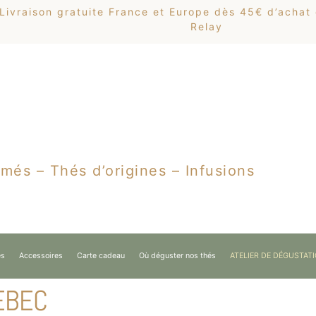
Livraison gratuite France et Europe dès 45€ d’achat
Relay
més – Thés d’origines – Infusions
es
Accessoires
Carte cadeau
Où déguster nos thés
ATELIER DE DÉGUSTAT
EBEC