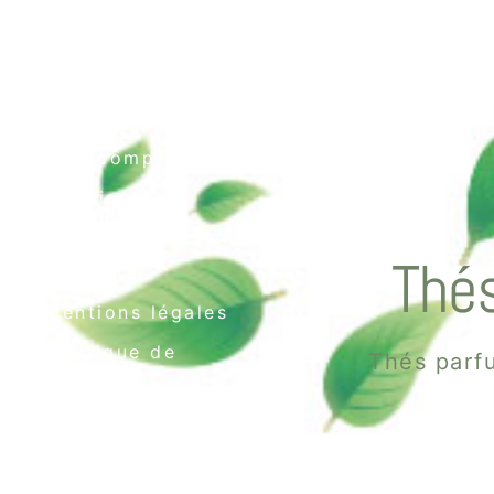
Contact
Mon compte
Livraison
Conditions générales
Thés
de vente
Mentions légales
Politique de
Thés parfu
confidentialité
Politique de cookies
(UE)