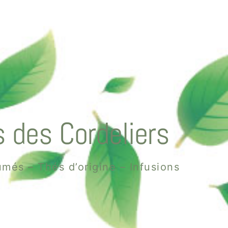
 des Cordeliers
més – Thés d’origine – Infusions