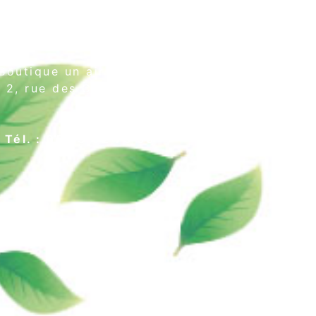
Boutique un air de thé
2, rue des Cordeliers
64000 Pau
Tél. : 05 59 02 75 55