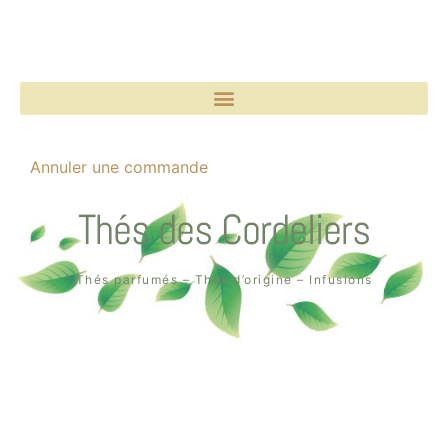
Annuler une commande
Thés des Cordeliers
Thés parfumés – Thés d’origine – Infusions
Boutique un air de thé
2, rue des Cordeliers
64000 Pau
Tél. : 05 59 02 75 55