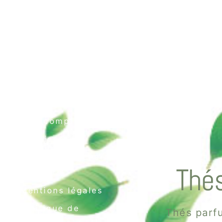
Contact
Mon compte
Livraison
Conditions générales
Thés
de vente
Mentions légales
Politique de
Thés parfu