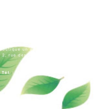
Boutique un air de thé
2, rue des Cordeliers
64000 Pau
Tél. : 05 59 02 75 55