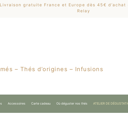
Livraison gratuite France et Europe dès 45€ d’achat
Relay
més – Thés d’origines – Infusions
es
Accessoires
Carte cadeau
Où déguster nos thés
ATELIER DE DÉGUSTAT