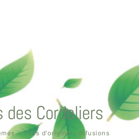
 des Cordeliers
més – Thés d’origine – Infusions