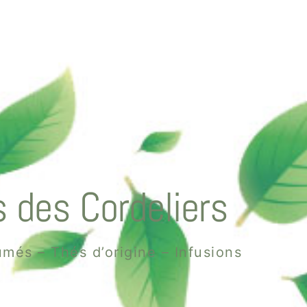
 des Cordeliers
més – Thés d’origine – Infusions