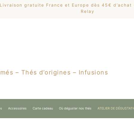
Livraison gratuite France et Europe dès 45€ d’achat
Relay
més – Thés d’origines – Infusions
es
Accessoires
Carte cadeau
Où déguster nos thés
ATELIER DE DÉGUSTAT