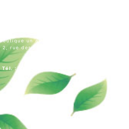
Boutique un air de thé
2, rue des Cordeliers
64000 Pau
Tél. : 05 59 02 75 55