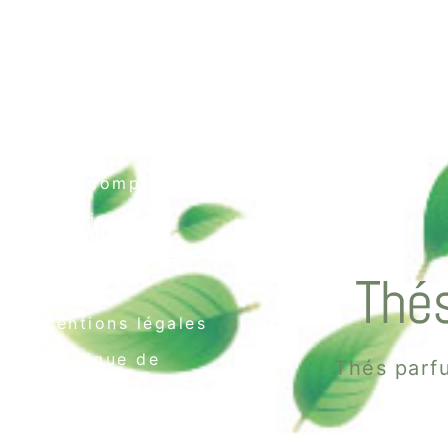
Contact
Mon compte
Livraison
Conditions générales
Thés
de vente
Mentions légales
Politique de
Thés parfu
confidentialité
Politique de cookies