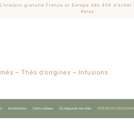
Livraison gratuite France et Europe dès 45€ d’achat
Relay
més – Thés d’origines – Infusions
es
Accessoires
Carte cadeau
Où déguster nos thés
ATELIER DE DÉGUSTAT