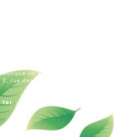
Boutique un air de thé
2, rue des Cordeliers
64000 Pau
Tél. : 05 59 02 75 55