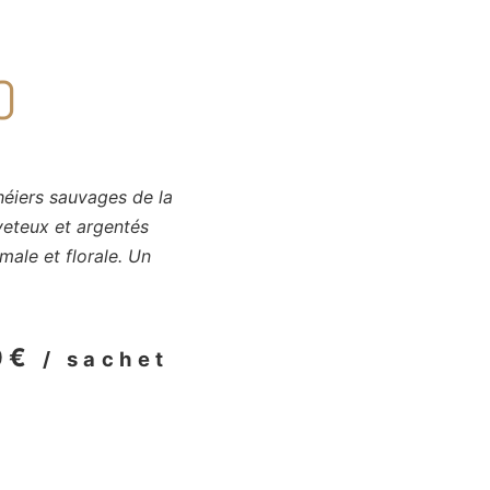
O
héiers sauvages de la
veteux et argentés
male et florale. Un
0
€
/ sachet