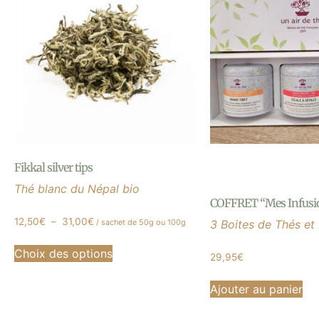
Fikkal silver tips
Thé blanc du Népal bio
COFFRET “Mes Infusio
12,50
€
–
31,00
€
/ sachet de 50g ou 100g
3 Boites de Thés et I
Choix des options
29,95
€
Ajouter au panier