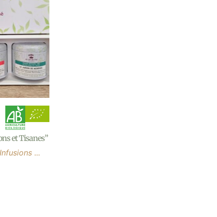
ns et Tisanes”
nfusions ...