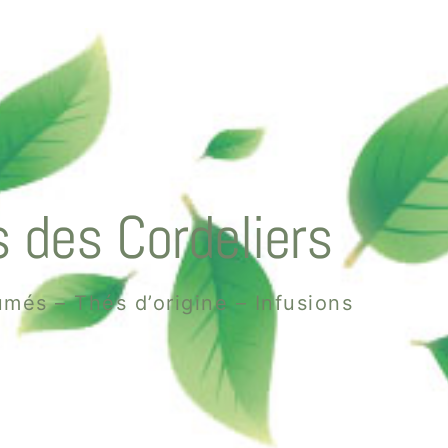
 des Cordeliers
més – Thés d’origine – Infusions