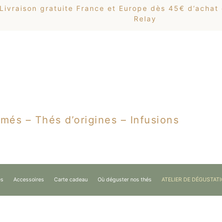
Livraison gratuite France et Europe dès 45€ d’achat
Relay
més – Thés d’origines – Infusions
es
Accessoires
Carte cadeau
Où déguster nos thés
ATELIER DE DÉGUSTAT