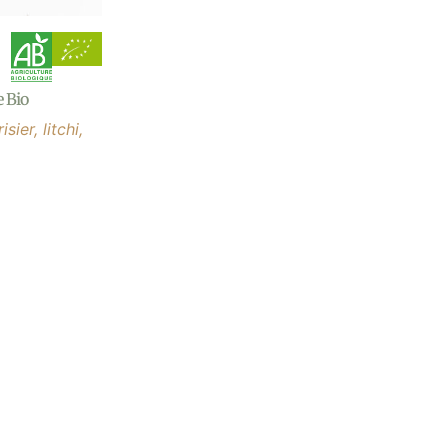
e Bio
sier, litchi,