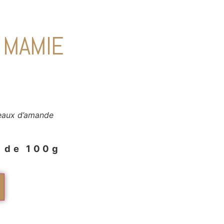
 MAMIE
eaux d’aman
de
t de 100g