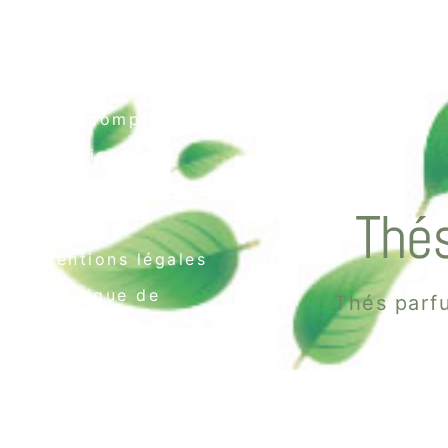
Contact
Mon compte
Livraison
Conditions générales
Thés
de vente
Mentions légales
Politique de
Thés parfu
confidentialité
Politique de cookies
(UE)