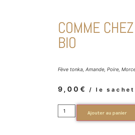
COMME CHEZ
BIO
Fève tonka, Amande, Poire, Morc
9,00
€
/ le sache
Ajouter au panier