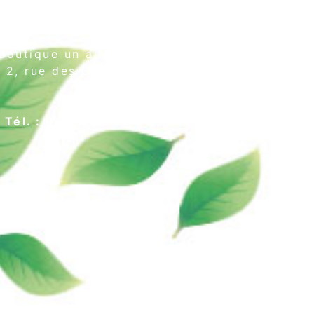
Boutique un air de thé
2, rue des Cordeliers
64000 Pau
Tél. : 05 59 02 75 55