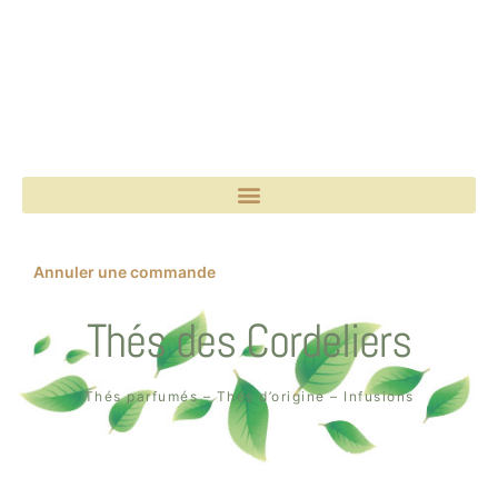
Annuler une commande
Thés des Cordeliers
Thés parfumés – Thés d’origine – Infusions
Boutique un air de thé
2, rue des Cordeliers