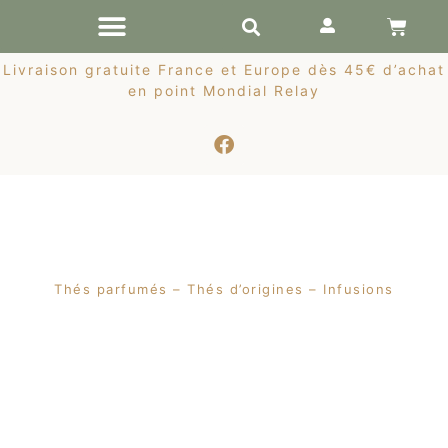
RÉCOLTES DE PRINTEMPS
Livraison gratuite France et Europe dès 45€ d’achat
en point Mondial Relay
Thés parfumés – Thés d’origines – Infusions
Rupture de
Nouveauté
stock