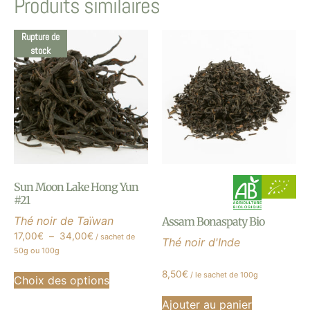
Produits similaires
Rupture de
stock
Sun Moon Lake Hong Yun
#21
Thé noir de Taïwan
Assam Bonaspaty Bio
17,00
€
–
34,00
€
/ sachet de
Thé noir d'Inde
50g ou 100g
8,50
€
/ le sachet de 100g
Choix des options
Ajouter au panier