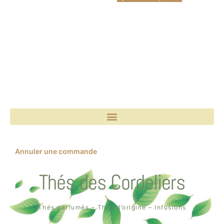
Annuler une commande
Thés des Cordeliers
Thés parfumés – Thés d’origine – Infusions