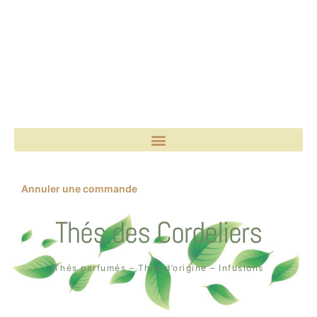
Annuler une commande
Thés des Cordeliers
Thés parfumés – Thés d’origine – Infusions
Boutique un air de thé