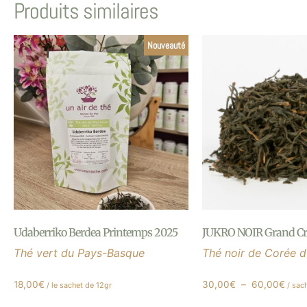
Produits similaires
Nouveauté
Udaberriko Berdea Printemps 2025
JUKRO NOIR Grand C
Thé vert du Pays-Basque
Thé noir de Corée 
18,00
€
30,00
€
–
60,00
€
/ le sachet de 12gr
/ sac