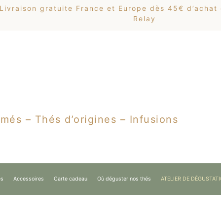
Livraison gratuite France et Europe dès 45€ d’achat
Relay
més – Thés d’origines – Infusions
es
Accessoires
Carte cadeau
Où déguster nos thés
ATELIER DE DÉGUSTAT