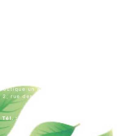
Boutique un air de thé
2, rue des Cordeliers
64000 Pau
Tél. : 05 59 02 75 55