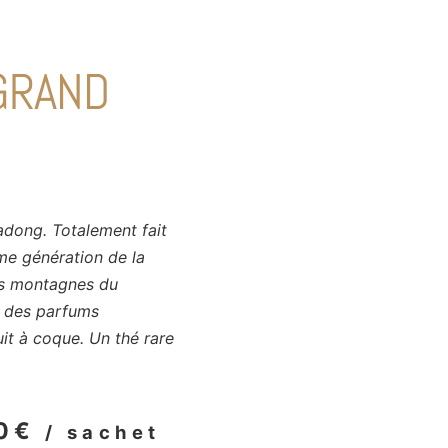
GRAND
adong. Totalement fait
me génération de la
les montagnes du
e des parfums
uit à coque. Un thé rare
0
€
/ sachet