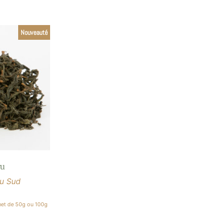
Nouveauté
ru
du Sud
het de 50g ou 100g