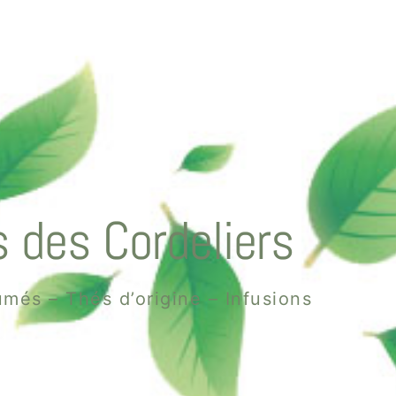
 des Cordeliers
més – Thés d’origine – Infusions