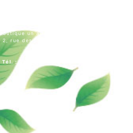
Boutique un air de thé
2, rue des Cordeliers
64000 Pau
Tél. : 05 59 02 75 55