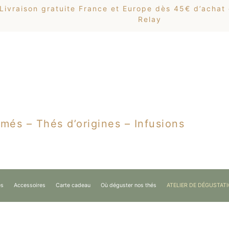
Livraison gratuite France et Europe dès 45€ d’achat
Relay
més – Thés d’origines – Infusions
es
Accessoires
Carte cadeau
Où déguster nos thés
ATELIER DE DÉGUSTAT