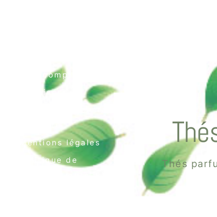
Contact
Mon compte
Livraison
Conditions générales
Thés
de vente
Mentions légales
Politique de
Thés parfu
confidentialité
Politique de cookies
(UE)