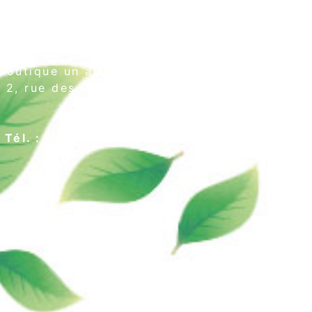
Boutique un air de thé
2, rue des Cordeliers
64000 Pau
Tél. : 05 59 02 75 55