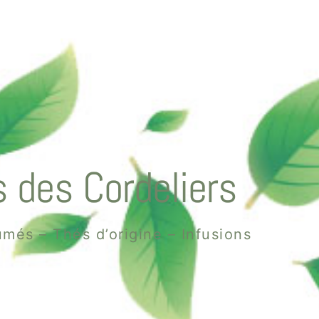
 des Cordeliers
més – Thés d’origine – Infusions