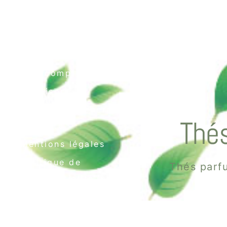
Contact
Mon compte
Livraison
Conditions générales
Thés
de vente
Mentions légales
Politique de
Thés parfu
confidentialité
Politique de cookies
(UE)