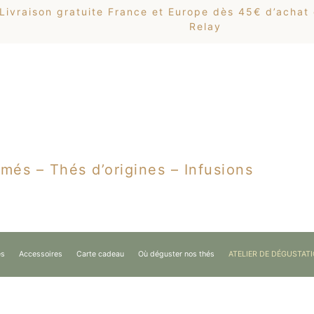
Livraison gratuite France et Europe dès 45€ d’achat
Relay
més – Thés d’origines – Infusions
es
Accessoires
Carte cadeau
Où déguster nos thés
ATELIER DE DÉGUSTAT