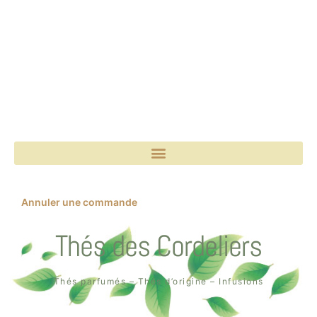
Annuler une commande
Thés des Cordeliers
Thés parfumés – Thés d’origine – Infusions