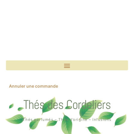
Annuler une commande
Thés des Cordeliers
Thés parfumés – Thés d’origine – Infusions