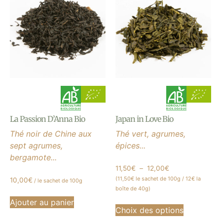
La Passion D’Anna Bio
Japan in Love Bio
Thé noir de Chine aux
Thé vert, agrumes,
sept agrumes,
épices...
bergamote...
11,50
€
–
12,00
€
(11,50€ le sachet de 100g / 12€ la
10,00
€
/ le sachet de 100g
boîte de 40g)
Ajouter au panier
Choix des options