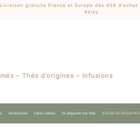
Livraison gratuite France et Europe dès 45€ d’achat
Relay
més – Thés d’origines – Infusions
es
Accessoires
Carte cadeau
Où déguster nos thés
ATELIER DE DÉGUSTAT