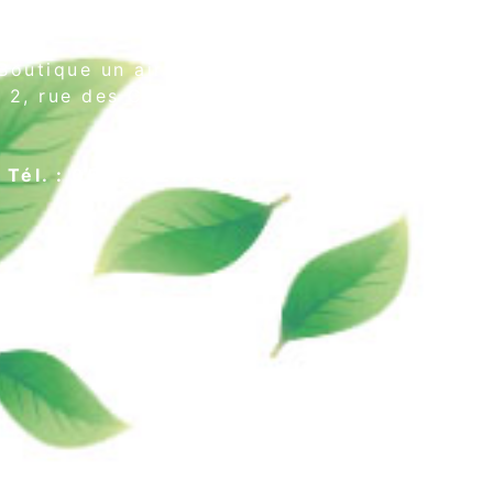
Boutique un air de thé
2, rue des Cordeliers
64000 Pau
Tél. : 05 59 02 75 55