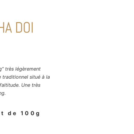
HA DOI
g” très légèrement
 traditionnel situé à la
altitude. Une très
ng.
et de 100g