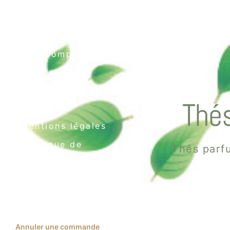
Contact
Mon compte
Livraison
Conditions générales
Thés
de vente
Mentions légales
Politique de
Thés parfu
confidentialité
Politique de cookies
(UE)
Annuler une commande