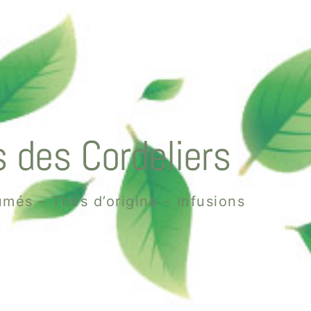
 des Cordeliers
més – Thés d’origine – Infusions