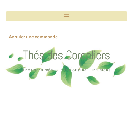
Annuler une commande
Thés des Cordeliers
Thés parfumés – Thés d’origine – Infusions
Boutique un air de thé
2, rue des Cordeliers
64000 Pau
Tél. : 05 59 02 75 55
Création de la boutique en ligne par
Quin té ba ?
à Pau