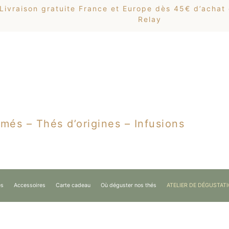
Livraison gratuite France et Europe dès 45€ d’achat
Relay
més – Thés d’origines – Infusions
es
Accessoires
Carte cadeau
Où déguster nos thés
ATELIER DE DÉGUSTAT