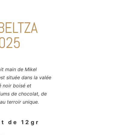
BELTZA
025
it main de Mikel
st située dans la valée
 noir boisé et
fums de chocolat, de
au terroir unique.
et de 12gr