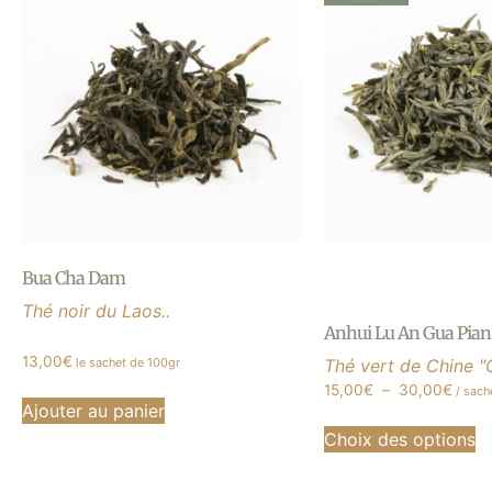
Bua Cha Dam
Thé noir du Laos..
Anhui Lu An Gua Pian
13,00
€
le sachet de 100gr
Thé vert de Chine "
15,00
€
–
30,00
€
/ sach
Ajouter au panier
Choix des options