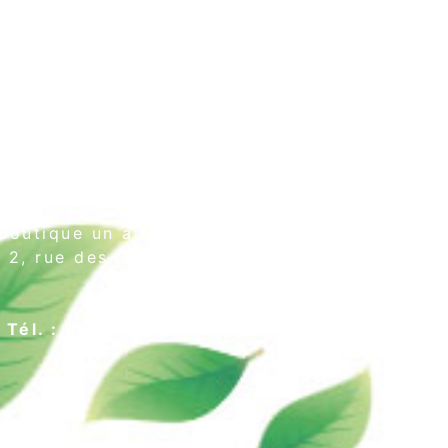
Boutique un air de thé
2, rue des Cordeliers
64000 Pau
Tél. : 05 59 02 75 55