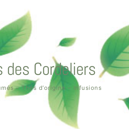
 des Cordeliers
més – Thés d’origine – Infusions