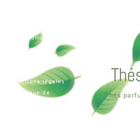
Contact
Mon compte
Livraison
Conditions générales
Thés
de vente
Mentions légales
Politique de
Thés parfu
confidentialité
Politique de cookies
(UE)