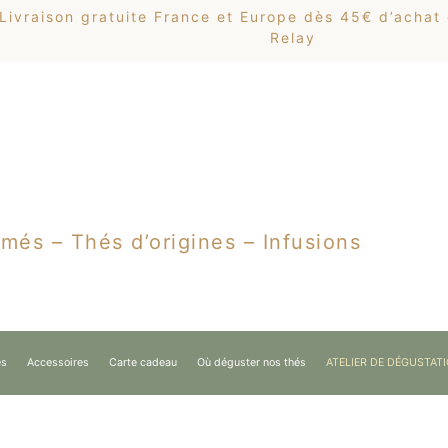
Livraison gratuite France et Europe dès 45€ d’achat
Relay
més – Thés d’origines – Infusions
es
Accessoires
Carte cadeau
Où déguster nos thés
ATELIER DE DÉGUSTAT