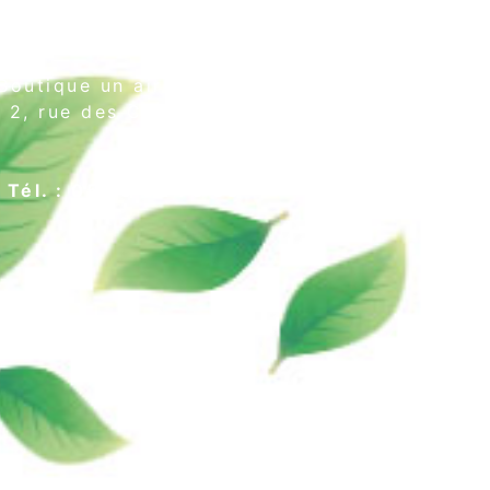
Boutique un air de thé
2, rue des Cordeliers
64000 Pau
Tél. : 05 59 02 75 55