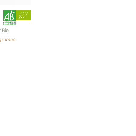
 Bio
agrumes