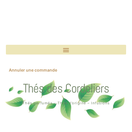
Annuler une commande
Thés des Cordeliers
Thés parfumés – Thés d’origine – Infusions
Boutique un air de thé
2, rue des Cordeliers