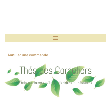
Annuler une commande
Thés des Cordeliers
Thés parfumés – Thés d’origine – Infusions
Boutique un air de thé
2, rue des Cordeliers
64000 Pau