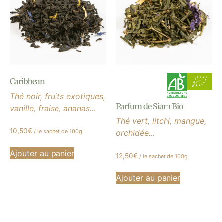
Caribbean
Thé noir, fruits exotiques,
Parfum de Siam Bio
vanille, fraise, ananas...
Thé vert, litchi, mangue,
10,50
€
/ le sachet de 100g
orchidée...
Ajouter au panier
12,50
€
/ le sachet de 100g
Ajouter au panier